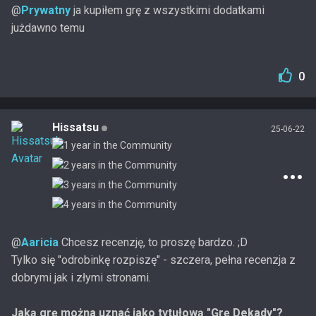
@
Prywatny
ja kupiłem grę z wszystkimi dodatkami
jużdawno temu
0
Hissatsu
25-06-22
@
Aaricia
Chcesz recenzję, to proszę bardzo. ;D
Tylko się "odrobinkę rozpiszę" - szczera, pełna recenzja z
dobrymi jak i złymi stronami.
Jaką grę można uznać jako tytułową "Grę Dekady"?