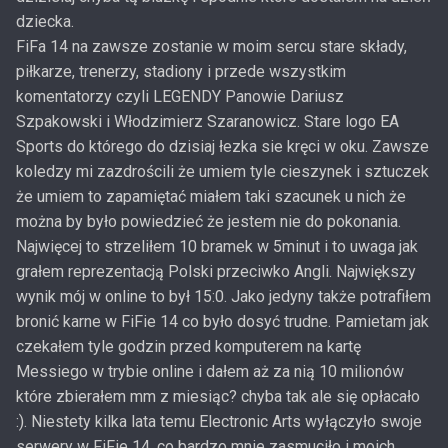
dziecka.
FiFa 14 na zawsze zostanie w moim sercu stare składy,
piłkarze, trenerzy, stadiony i przede wszystkim
komentatorzy czyli LEGENDY Panowie Dariusz
Szpakowski i Włodzimierz Szaranowicz. Stare logo EA
Sports do którego do dzisiaj łezka sie kręci w oku. Zawsze
koledzy mi zazdrościli że umiem tyle cieszynek i sztuczek
że umiem to zapamiętać miałem taki szacunek u nich że
można by było powiedzieć że jestem nie do pokonania.
Najwięcej to strzeliłem 10 bramek w 5minut i to uwaga jak
grałem reprezentacją Polski przeciwko Angli. Największy
wynik mój w online to był 15:0. Jako jedyny także potrafiłem
bronić karne w FiFie 14 co było dosyć trudne. Pamietam jak
czekałem tyle godzin przed komputerem na kartę
Messiego w trybie online i dałem aż za nią 10 milionów
które zbierałem mm z miesiąc? chyba tak ale się opłacało
:). Niestety kilka lata temu Electronic Arts wyłączyło swoje
serwery w FiFie 14, co bardzo mnie zasmuciło i moich