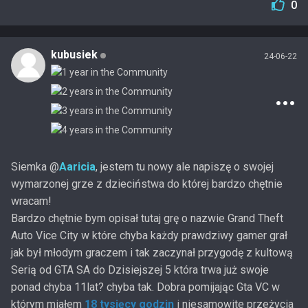
0
kubusiek
24-06-22
Siemka @
Aaricia
, jestem tu nowy ale napiszę o swojej
wymarzonej grze z dzieciństwa do której bardzo chętnie
wracam!
Bardzo chętnie bym opisał tutaj grę o nazwie Grand Theft
Auto Vice City w które chyba każdy prawdziwy gamer grał
jak był młodym graczem i tak zaczynał przygodę z kultową
Serią od GTA SA do Dzisiejszej 5 która trwa już swoje
ponad chyba 11lat? chyba tak. Dobra pomijając Gta VC w
którym miałem
18 tysięcy godzin
i niesamowite przeżycia