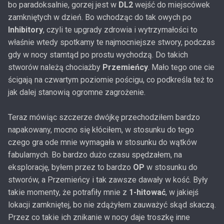
bo paradoksalnie, gorzej jest w
DL2
wejść do miejscówek
zamkniętych w dzień. Bo wchodząc do tak owych po
Inhibitory
, czyli te upgrady zdrowia i wytrzymałości to
właśnie wtedy spotkamy te najmocniejsze stwory, podczas
gdy w nocy stamtąd po prostu wychodzą. Do takich
stworów należą chociażby
Przemieńcy
. Mało tego one cie
ścigają na czwartym poziomie pościgu, co podkreśla też to
jak dalej stanowią ogromne zagrożenie.
Teraz mówiąc szczerze dwójkę przechodziłem bardzo
napakowany, mocno się kłóciłem, w stosunku do tego
czego gra ode mnie wymagała w stosunku do wątków
fabularnych. Bo bardzo dużo czasu spędzałem, na
eksplorację, byłem przez to bardzo
OP
w stosunku do
stworów, a Przemieńcy i tak zawsze dawały w kość. Były
takie momenty, że potrafiły mnie z
1-hitować
, w jakiejś
lokacji zamkniętej, bo nie zdążyłem zauważyć skąd skaczą.
Przez co takie ich znikanie w nocy daje troszkę inne