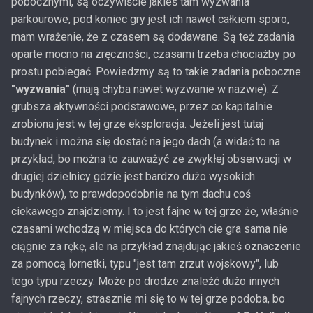
pobocznymi, są oczywiście jakieś tam wyzwania
parkourowe, pod koniec gry jest ich nawet całkiem sporo,
mam wrażenie, że z czasem są dodawane. Są też zadania
oparte mocno na zręczności, czasami trzeba chociażby po
prostu pobiegać. Powiedzmy są to takie zadania poboczne
"wyzwania"
(mają chyba nawet wyzwanie w nazwie). Z
grubsza aktywności podstawowe, przez co kapitalnie
zrobiona jest w tej grze eksploracja. Jeżeli jest tutaj
budynek i można się dostać na jego dach (a widać to na
przykład, bo można to zauważyć ze zwykłej obserwacji w
drugiej dzielnicy gdzie jest bardzo dużo wysokich
budynków), to prawdopodobnie na tym dachu coś
ciekawego znajdziemy. I to jest fajne w tej grze że, właśnie
czasami wchodzą w miejsca do których cie gra sama nie
ciągnie za rękę, ale na przykład znajdując jakieś oznaczenie
za pomocą lornetki, typu "jest tam zrzut wojskowy", lub
tego typu rzeczy. Może po drodze znaleźć dużo innych
fajnych rzeczy, strasznie mi się to w tej grze podoba, bo