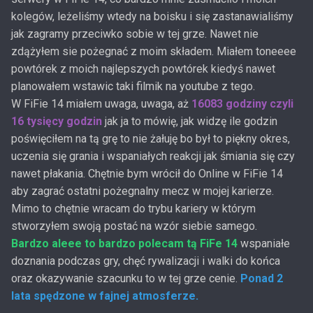
kolegów, leżeliśmy wtedy na boisku i się zastanawialiśmy
jak zagramy przeciwko sobie w tej grze. Nawet nie
zdążyłem sie pożegnać z moim składem. Miałem toneeee
powtórek z moich najlepszych powtórek kiedyś nawet
planowałem wstawic taki filmik na youtube z tego.
W FiFie 14 miałem uwaga, uwaga, aż
16083 godziny czyli
16 tysięcy godzin
jak ja to mówię, jak widzę ile godzin
poświęciłem na tą grę to nie żałuję bo był to piękny okres,
uczenia się grania i wspaniałych reakcji jak śmiania się czy
nawet płakania. Chętnie bym wrócił do Online w FiFie 14
aby zagrać ostatni pożegnalny mecz w mojej karierze.
Mimo to chętnie wracam do trybu kariery w którym
stworzyłem swoją postać na wzór siebie samego.
Bardzo aleee to bardzo polecam tą FiFe 14
wspaniałe
doznania podczas gry, chęć rywalizacji i walki do końca
oraz okazywanie szacunku to w tej grze cenie.
Ponad 2
lata spędzone w fajnej atmosferze.