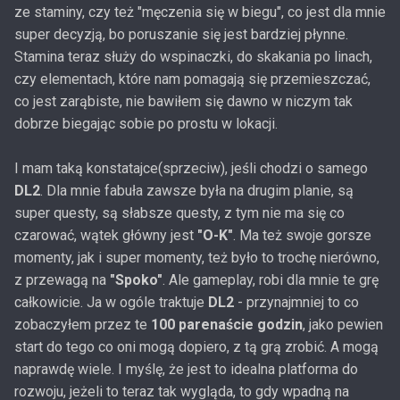
ze staminy, czy też "męczenia się w biegu", co jest dla mnie
super decyzją, bo poruszanie się jest bardziej płynne.
Stamina teraz służy do wspinaczki, do skakania po linach,
czy elementach, które nam pomagają się przemieszczać,
co jest zarąbiste, nie bawiłem się dawno w niczym tak
dobrze biegając sobie po prostu w lokacji.
I mam taką konstatajce(sprzeciw), jeśli chodzi o samego
DL2
. Dla mnie fabuła zawsze była na drugim planie, są
super questy, są słabsze questy, z tym nie ma się co
czarować, wątek główny jest
"O-K"
. Ma też swoje gorsze
momenty, jak i super momenty, też było to trochę nierówno,
z przewagą na
"Spoko"
. Ale gameplay, robi dla mnie te grę
całkowicie. Ja w ogóle traktuje
DL2
- przynajmniej to co
zobaczyłem przez te
100 parenaście godzin
, jako pewien
start do tego co oni mogą dopiero, z tą grą zrobić. A mogą
naprawdę wiele. I myślę, że jest to idealna platforma do
rozwoju, jeżeli to teraz tak wygląda, to gdy wpadną na