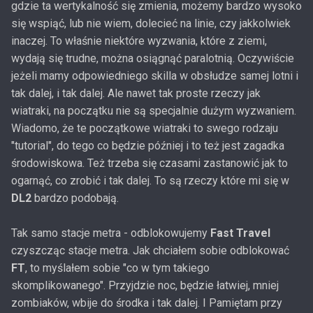
gdzie ta wertykalność się zmienia, możemy bardzo wysoko
się wspiąć, lub nie wiem, dolecieć na linie, czy jakkolwiek
inaczej. To właśnie niektóre wyzwania, które z ziemi,
wydają się trudne, można osiągnąć paralotnią. Oczywiście
jeżeli mamy odpowiedniego skilla w obsłudze samej lotni i
tak dalej, i tak dalej. Ale nawet tak proste rzeczy jak
wiatraki, na początku nie są specjalnie dużym wyzwaniem.
Wiadomo, że te początkowe wiatraki to swego rodzaju
"tutorial", do tego co będzie później i to też jest zagadka
środowiskowa. Też trzeba się czasami zastanowić jak to
ogarnąć, co zrobić i tak dalej. To są rzeczy które mi się w
DL2
bardzo podobają.
Tak samo stacje metra - odblokowujemy
Fast Travel
czyszcząc stacje metra. Jak chciałem sobie odblokować
FT
, to myślałem sobie "co w tym takiego
skomplikowanego". Przyjdzie noc, będzie łatwiej, mniej
zombiaków, wbije do środka i tak dalej. I Pamiętam przy