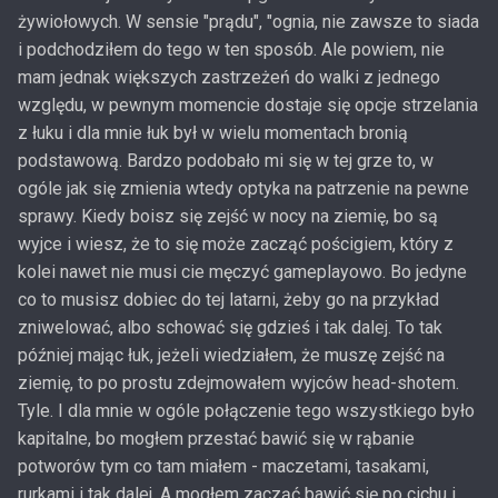
żywiołowych. W sensie "prądu", "ognia, nie zawsze to siada
i podchodziłem do tego w ten sposób. Ale powiem, nie
mam jednak większych zastrzeżeń do walki z jednego
względu, w pewnym momencie dostaje się opcje strzelania
z łuku i dla mnie łuk był w wielu momentach bronią
podstawową. Bardzo podobało mi się w tej grze to, w
ogóle jak się zmienia wtedy optyka na patrzenie na pewne
sprawy. Kiedy boisz się zejść w nocy na ziemię, bo są
wyjce i wiesz, że to się może zacząć pościgiem, który z
kolei nawet nie musi cie męczyć gameplayowo. Bo jedyne
co to musisz dobiec do tej latarni, żeby go na przykład
zniwelować, albo schować się gdzieś i tak dalej. To tak
później mając łuk, jeżeli wiedziałem, że muszę zejść na
ziemię, to po prostu zdejmowałem wyjców head-shotem.
Tyle. I dla mnie w ogóle połączenie tego wszystkiego było
kapitalne, bo mogłem przestać bawić się w rąbanie
potworów tym co tam miałem - maczetami, tasakami,
rurkami i tak dalej. A mogłem zacząć bawić się po cichu i