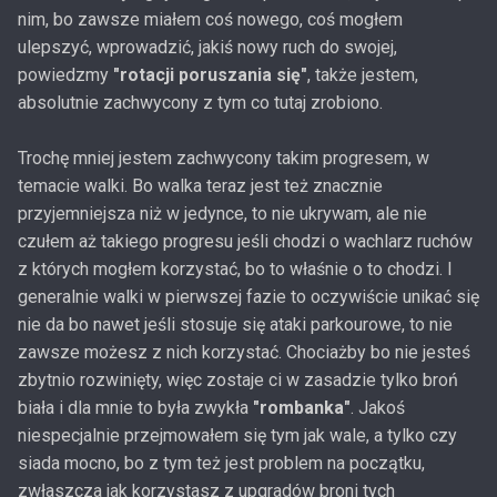
nim, bo zawsze miałem coś nowego, coś mogłem
ulepszyć, wprowadzić, jakiś nowy ruch do swojej,
powiedzmy
"rotacji poruszania się"
, także jestem,
absolutnie zachwycony z tym co tutaj zrobiono.
Trochę mniej jestem zachwycony takim progresem, w
temacie walki. Bo walka teraz jest też znacznie
przyjemniejsza niż w jedynce, to nie ukrywam, ale nie
czułem aż takiego progresu jeśli chodzi o wachlarz ruchów
z których mogłem korzystać, bo to właśnie o to chodzi. I
generalnie walki w pierwszej fazie to oczywiście unikać się
nie da bo nawet jeśli stosuje się ataki parkourowe, to nie
zawsze możesz z nich korzystać. Chociażby bo nie jesteś
zbytnio rozwinięty, więc zostaje ci w zasadzie tylko broń
biała i dla mnie to była zwykła
"rombanka"
. Jakoś
niespecjalnie przejmowałem się tym jak wale, a tylko czy
siada mocno, bo z tym też jest problem na początku,
zwłaszcza jak korzystasz z upgradów broni tych