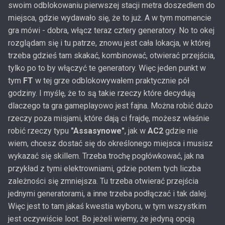
swoim odblokowaniu pierwszej stacji metra doszedłem do
miejsca, gdzie wydawało się, że to już. A w tym momencie
gra mówi - dobra, włącz teraz cztery generatory. No to okej
rozglądam się i tu patrze, znowu jest cała lokacja, w której
trzeba gdzieś tam skakać, kombinować, otwierać przejścia,
tylko po to by włączyć te generatory. Więc jeden punkt w
tym
FT
w tej grze odblokowywałem praktycznie pół
godziny. I myślę, że to są takie rzeczy które decydują
dlaczego ta gra gameplayowo jest fajna. Można robić dużo
rzeczy poza misjami, które dają ci frajdę, możesz właśnie
robić rzeczy typu
"Assasynowe"
, jak w
AC2
gdzie nie
wiem, chcesz dostać się do określonego miejsca i musisz
wykazać się skillem. Trzeba trochę pogłówkować, jak na
przykład z tymi elektrowniami, gdzie potem tych liczba
zależności się zmniejsza. Tu trzeba otwierać przejścia
jednymi generatorami, a inne trzeba podłączać i tak dalej.
Więc jest to tam jakaś kwestia wyboru, w tym wszystkim
jest oczywiście loot. Bo jeżeli wiemy, że jedyną opcją