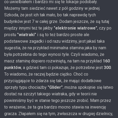
co uwielbiałem i bardzo mi się te lokacje podobały.
Możemy tam siedzieć nawet z pół godziny w jednej.
Szkoda, że jest ich tak mało, bo tak naprawdę tych
budynków jest 7 w całej grze. Dodam jeszcze, że są tutaj
między innymi też te jakby
"elektronie wiatrowe"
, czy po
prostu
"wiatraki"
i są to też bardzo proste ale
podstawowe zagadki i od razu widzimy, jest jakaś taka
sugestia, że na przykład minimalna stamina jaka by nam
była potrzebna do tego wynosi tyle. Czyli wiadomo, że
masz staminę dopiero rozwiniętą, na tam na przykład
160
punktów
, a gdzieś tam ci pokazuje, że potrzebne jest
300
.
To wiadomo, że raczej będzie ciężko. Choć co
przyciągające to zdarza się tak, że mając dodatkowe
sprzęty typu chociażby
"Glider"
, można spokojnie się łatwo
dostać na szczyt takiego wiatraka, gdy w teorii nie
powinniśmy być w stanie tego jeszcze zrobić. Mam przez
to wrażenie, że ta gra bardzo mocno stawia na inwencję
gracza. Złapałem się na tym, zwłaszcza w drugiej dzielnicy,