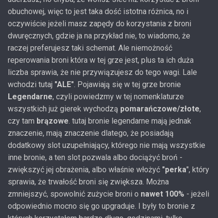
obuchowej, więc to jest taka dość istotna różnica, no i
oczywiście jeżeli masz zapędy do korzystania z broni
dwuręcznych, gdzie ja na przykład nie, to wiadomo, że
raczej preferujesz taki schemat. Ale niemożność
reperowania broni która w tej grze jest, plus ta ich duża
liczba sprawia, że nie przywiązujesz do tego wagi. Lale
wchodzi tutaj
"ALE"
. Pojawiają się w tej grze bronie
Legendarne
, czyli powiedzmy w tej nomenklaturze
wszystkich już gierek wychodzą
pomarańczowe/złote
,
czy tam
brązowe
. tutaj bronie legendarne mają jednak
znaczenie, mają znaczenie dlatego, że posiadają
dodatkowy slot uzupełniający, którego nie mają wszystkie
inne bronie, a ten slot pozwala albo dociążyć broń -
zwiększyć jej obrażenia, albo właśnie włożyć
"perka
", który
sprawia, że trwałość broni się zwiększa. Można
zmniejszyć, spowolnić zużycie broni o
nawet 100%
- jeżeli
odpowiednio mocno się go upgraduje. I były to bronie z