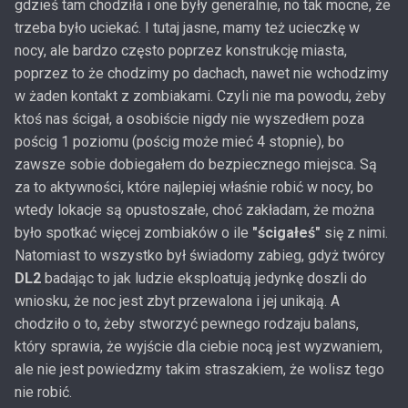
gdzieś tam chodziła i one były generalnie, no tak mocne, że
trzeba było uciekać. I tutaj jasne, mamy też ucieczkę w
nocy, ale bardzo często poprzez konstrukcję miasta,
poprzez to że chodzimy po dachach, nawet nie wchodzimy
w żaden kontakt z zombiakami. Czyli nie ma powodu, żeby
ktoś nas ścigał, a osobiście nigdy nie wyszedłem poza
pościg 1 poziomu (pościg może mieć 4 stopnie), bo
zawsze sobie dobiegałem do bezpiecznego miejsca. Są
za to aktywności, które najlepiej właśnie robić w nocy, bo
wtedy lokacje są opustoszałe, choć zakładam, że można
było spotkać więcej zombiaków o ile
"ścigałeś"
się z nimi.
Natomiast to wszystko był świadomy zabieg, gdyż twórcy
DL2
badając to jak ludzie eksploatują jedynkę doszli do
wniosku, że noc jest zbyt przewalona i jej unikają. A
chodziło o to, żeby stworzyć pewnego rodzaju balans,
który sprawia, że wyjście dla ciebie nocą jest wyzwaniem,
ale nie jest powiedzmy takim straszakiem, że wolisz tego
nie robić.