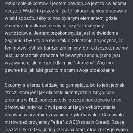
rozłożenie akcentów. I jestem pewien, że jest to świadoma
decyzja. Widać to przez to, że te lokacje są skonstruowane
w taki sposób, żeby to noc była tym elementem, gdzie
zbierasz dodatkowe surowce, czy też materiały
wartościowe. Jestem przekonany, że jest to świadome
zagranie i było to dla mnie takie zderzenie po jedynce, że
ten motyw jest tak bardzo zmieniony, bo faktycznie, noc nie
jest już teraz tak straszna. W pewnym sensie, jasne jest
wyzwaniem, ale nie jest dla mnie "straszna". Więc no
pewnie kto jak lubi grać to ma tam swoje przełożenie.
Skupmy się teraz bardziej na gameplayu, bo to jest jednak
rzecz, która jest jak dla mnie autentycznie zarąbiście
zrobiona w
DL2
, podczas gdy jeszcze podkręcono to co
oferowała jedynka. Czyli parkour i jego wykorzystanie
zarówno w przemieszczaniu się, jak i w walce. Co dawało
mi również przyjemny
"vibe"
z
AC
(Assasin Creed). Rzucę
jeszcze tylko taką jedną rzecz na start, otóż zrezygnowano