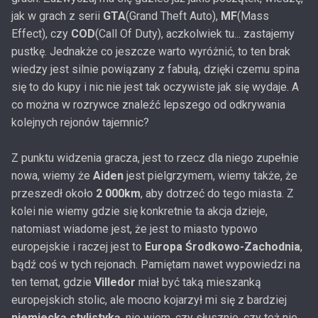
jak w grach z serii
GTA
(Grand Theft Auto),
MF
(Mass
Effect), czy
COD
(Call Of Duty), aczkolwiek tu... zastajemy
pustkę. Jednakże co jeszcze warto wyróżnić, to ten brak
wiedzy jest silnie powiązany z fabułą, dzięki czemu spina
się to do kupy i nic nie jest tak oczywiste jak się wydaje. A
co można w rozrywce znaleźć lepszego od odkrywania
kolejnych rejonów tajemnic?
Z punktu widzenia gracza, jest to rzecz dla niego zupełnie
nowa, wiemy że
Aiden
jest pielgrzymem, wiemy także, że
przeszedł około
2 000km
, aby dotrzeć do tego miasta. Z
kolei nie wiemy gdzie się konkretnie ta akcja dzieje,
natomiast wiadome jest, że jest to miasto typowo
europejskie i raczej jest to
Europa Środkowo-Zachodnia
,
bądź coś w tych rejonach. Pamiętam nawet wypowiedzi na
ten temat, gdzie
Villedor
miał być taką mieszanką
europejskich stolic, ale mocno kojarzył mi się z bardziej
niemiecką stylistyką
, nie wiem, czy słusznie, czy też nie,