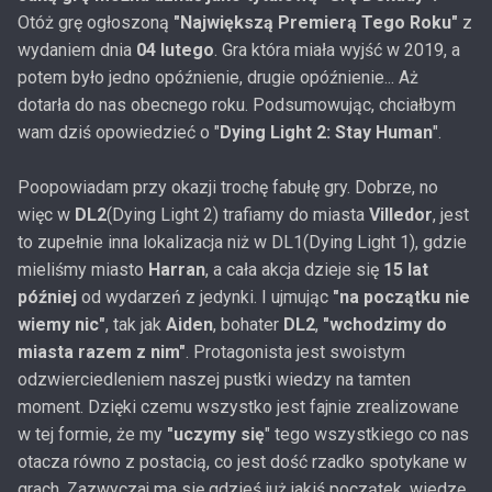
Otóż grę ogłoszoną
"Największą Premierą Tego Roku"
z
wydaniem dnia
04 lutego
. Gra która miała wyjść w 2019, a
potem było jedno opóźnienie, drugie opóźnienie... Aż
dotarła do nas obecnego roku. Podsumowując, chciałbym
wam dziś opowiedzieć o "
Dying Light 2: Stay Human
".
Poopowiadam przy okazji trochę fabułę gry. Dobrze, no
więc w
DL2
(Dying Light 2) trafiamy do miasta
Villedor
, jest
to zupełnie inna lokalizacja niż w DL1(Dying Light 1), gdzie
mieliśmy miasto
Harran
, a cała akcja dzieje się
15 lat
później
od wydarzeń z jedynki. I ujmując
"na początku nie
wiemy nic"
, tak jak
Aiden
, bohater
DL2
,
"wchodzimy do
miasta razem z nim"
. Protagonista jest swoistym
odzwierciedleniem naszej pustki wiedzy na tamten
moment. Dzięki czemu wszystko jest fajnie zrealizowane
w tej formie, że my
"uczymy się
" tego wszystkiego co nas
otacza równo z postacią, co jest dość rzadko spotykane w
grach. Zazwyczaj ma się gdzieś już jakiś początek, wiedzę,