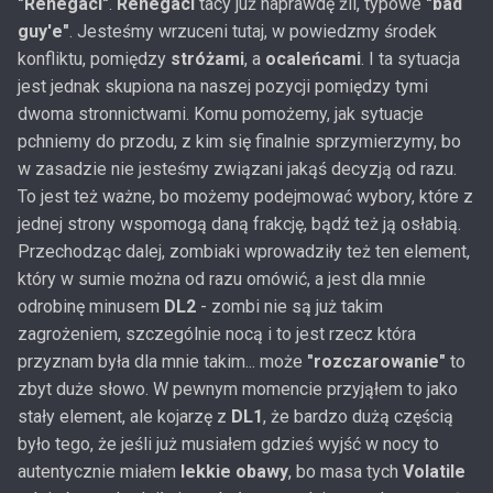
"Renegaci"
.
Renegaci
tacy już naprawdę źli, typowe
"bad
guy'e"
. Jesteśmy wrzuceni tutaj, w powiedzmy środek
konfliktu, pomiędzy
stróżami
, a
ocaleńcami
. I ta sytuacja
jest jednak skupiona na naszej pozycji pomiędzy tymi
dwoma stronnictwami. Komu pomożemy, jak sytuacje
pchniemy do przodu, z kim się finalnie sprzymierzymy, bo
w zasadzie nie jesteśmy związani jakąś decyzją od razu.
To jest też ważne, bo możemy podejmować wybory, które z
jednej strony wspomogą daną frakcję, bądź też ją osłabią.
Przechodząc dalej, zombiaki wprowadziły też ten element,
który w sumie można od razu omówić, a jest dla mnie
odrobinę minusem
DL2
- zombi nie są już takim
zagrożeniem, szczególnie nocą i to jest rzecz która
przyznam była dla mnie takim... może
"rozczarowanie"
to
zbyt duże słowo. W pewnym momencie przyjąłem to jako
stały element, ale kojarzę z
DL1
, że bardzo dużą częścią
było tego, że jeśli już musiałem gdzieś wyjść w nocy to
autentycznie miałem
lekkie obawy
, bo masa tych
Volatile