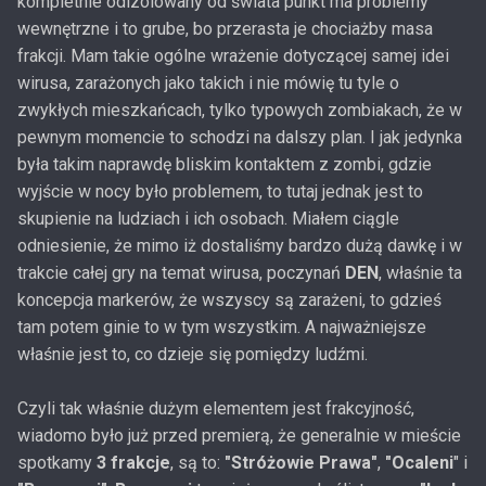
kompletnie odizolowany od świata punkt ma problemy
wewnętrzne i to grube, bo przerasta je chociażby masa
frakcji. Mam takie ogólne wrażenie dotyczącej samej idei
wirusa, zarażonych jako takich i nie mówię tu tyle o
zwykłych mieszkańcach, tylko typowych zombiakach, że w
pewnym momencie to schodzi na dalszy plan. I jak jedynka
była takim naprawdę bliskim kontaktem z zombi, gdzie
wyjście w nocy było problemem, to tutaj jednak jest to
skupienie na ludziach i ich osobach. Miałem ciągle
odniesienie, że mimo iż dostaliśmy bardzo dużą dawkę i w
trakcie całej gry na temat wirusa, poczynań
DEN
, właśnie ta
koncepcja markerów, że wszyscy są zarażeni, to gdzieś
tam potem ginie to w tym wszystkim. A najważniejsze
właśnie jest to, co dzieje się pomiędzy ludźmi.
Czyli tak właśnie dużym elementem jest frakcyjność,
wiadomo było już przed premierą, że generalnie w mieście
spotkamy
3 frakcje
, są to:
"Stróżowie Prawa"
,
"Ocaleni
" i