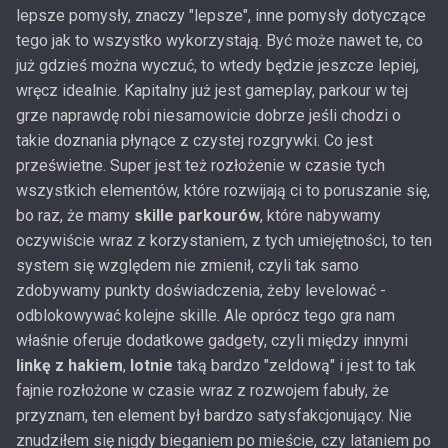
lepsze pomysły, znaczy "lepsze", inne pomysły dotyczące
tego jak to wszystko wykorzystają. Być może nawet te, co
już gdzieś można wyczuć, to wtedy będzie jeszcze lepiej,
wręcz idealnie. Kapitalny już jest gameplay, parkour w tej
grze naprawdę robi niesamowicie dobrze jeśli chodzi o
takie doznania płynące z czystej rozgrywki. Co jest
prześwietne. Super jest też rozłożenie w czasie tych
wszystkich elementów, które rozwijają ci to poruszanie się,
bo raz, że mamy
skille parkourów
, które nabywamy
oczywiście wraz z korzystaniem, z tych umiejętności, to ten
system się względem nie zmienił, czyli tak samo
zdobywamy punkty doświadczenia, żeby levelować -
odblokowywać kolejne skille. Ale oprócz tego gra nam
właśnie oferuje dodatkowe gadgety, czyli między innymi
linkę z hakiem
,
lotnie
taką bardzo "zeldową" i jest to tak
fajnie rozłożone w czasie wraz z rozwojem fabuły, że
przyznam, ten element był bardzo satysfakcjonujący. Nie
znudziłem się nigdy bieganiem po mieście, czy lataniem po