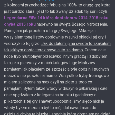
z kolegami przechodząc fabułę na 100%, to drugą grą która
jest bardzo stara i jest to tak zwany dziadek tej serii czyli
Legendarna FiFa 14 którą dostałem w 2014-2015 roku
chyba 2015 roku
napewno na święta Bożego Narodzenia.
Pamiętam jak prosiłem o tą grę Świętego Mikołaja i
wysyłałem tonę listów dosłownie rysunki okładki tej gry i
wierszyki o tej grze.
Jak dostałem ją na świeta to skakałem
tak jakbym dostał teraz nowe auto za darmo.
Grałem całe
noce tryb multiplayer przeciwko innym graczą i zdobyłem
tam jako pierwszy z moich kolegów Ligę Mistrzów
pamiętam jak płakałem ze szczęścia tyle godzin i trudnych
meczów nie poszło na marne. Wszystkie tryby treningowe
miałem zaliczone na max czyli na złoto z tego co
pamiętam. Byłem także wtedy w drużynie piłkarskiej i całe
dnie spędzałem z kolegami na boisku i gadaliśmy o
piłkarzach z tej gry i nawet upodobnialiśmy siędo nich ja
wtedy byłem messim był to mój idol nawet mam do
dzizisiaj chyba tą bluzkę i spodnie które dostałem na dzień