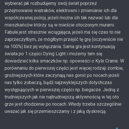
wybierać jak rozbudujemy swój świat poprzez
przejmowanie wiatraków, elektrowni i zmienianie ich dla
współczesnej policji, jeżeli można ich tak nazwać lub dla
mieszkańców którzy są w mieście otoczonym murami.
Fabuła jest strasznie wciągająca, jeżeli ma się czas to nie
zaprzeczyłbym, że mógłbym przejść tę grę (oczywiście nie
na 100%) bez jej wyłączania. Sama gra jest kontynuacją
świata po 1 części Dying Light i możemy tam się
dowiedzieć kilka smaczków np. opowieści o Kyle Cranie. W
porównaniu do pierwszej części jest więcej rodzaji zombie,
groźniejszych które zaczynają nas gonić po nocach jeżeli
nas tylko zobaczą, bądź najzwyklejszych dotychczas
występujących w pierwszej części np. biegacze. Jedną z
trudniejszych jak nie najtrudniejszą aktywnością w tej oto
grze jest chodzenie po nocach. Wtedy trzeba szczególnie
uważać jak się przemieszczamy i z jaką dyskrecją.