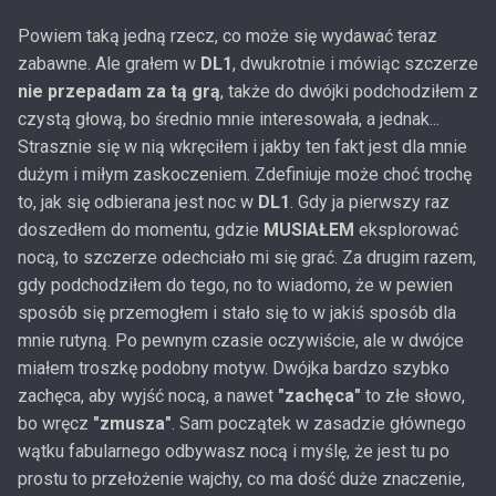
Powiem taką jedną rzecz, co może się wydawać teraz
zabawne. Ale grałem w
DL1
, dwukrotnie i mówiąc szczerze
nie przepadam za tą grą
, także do dwójki podchodziłem z
czystą głową, bo średnio mnie interesowała, a jednak...
Strasznie się w nią wkręciłem i jakby ten fakt jest dla mnie
dużym i miłym zaskoczeniem. Zdefiniuje może choć trochę
to, jak się odbierana jest noc w
DL1
. Gdy ja pierwszy raz
doszedłem do momentu, gdzie
MUSIAŁEM
eksplorować
nocą, to szczerze odechciało mi się grać. Za drugim razem,
gdy podchodziłem do tego, no to wiadomo, że w pewien
sposób się przemogłem i stało się to w jakiś sposób dla
mnie rutyną. Po pewnym czasie oczywiście, ale w dwójce
miałem troszkę podobny motyw. Dwójka bardzo szybko
zachęca, aby wyjść nocą, a nawet
"zachęca"
to złe słowo,
bo wręcz
"zmusza"
. Sam początek w zasadzie głównego
wątku fabularnego odbywasz nocą i myślę, że jest tu po
prostu to przełożenie wajchy, co ma dość duże znaczenie,