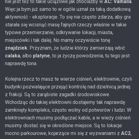
nie jest też to takie uciążliwe jak chociażby w
AC: Valhalla
.
Więc ja bym już samo to w ogóle uznał za taką dodatkową
aktywność - eksploracje. To się nie często zdarza, aby gra
starała się wcisnąć masę fajnych rzeczy właśnie w takie
typowe przemierzanie, odkrywanie lokacji, miasta,
miejscówki i tak dalej. No mamy oczywiście tonę
znajdziek
. Przyznam, że ludzie którzy zamierzają wbić
calaka
, albo
platyne
, to ja życzę powodzenia, tu tego jest
naprawdę tona.
Kolejna rzecz to masz te wierze ciśnień, elektrownie, czyli
budynki pozwalające przejąć kontrolę nad dzielnicą jednej
z frakcji. Są to zarąbiste zagadki środowiskowe.
Wchodząc do takiej elektrowni dostajemy tak naprawdę
zamknięty kompleks, często wolny od potworów i ludzi. W
elektrowniach musimy podłączać kable, a w wieży ciśnień
musimy dostać się w określone miejsce. Są to lokacje
mocno parkourowe, kojarzące mi się z wyzwaniami z
AC2
,