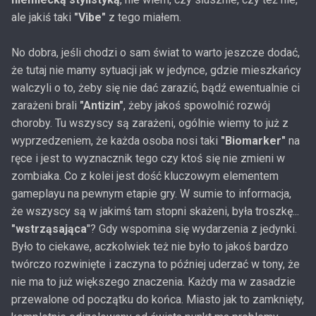
ale jakiś taki
"Vibe"
z tego miałem.
No dobra, jeśli chodzi o sam świat to warto jeszcze dodać,
że tutaj nie mamy sytuacji jak w jedynce, gdzie mieszkańcy
walczyli o to, żeby się nie dać zarazić, bądź ewentualnie ci
zarażeni brali
"Antizin"
, żeby jakoś spowolnić rozwój
choroby. Tu wszyscy są zarażeni, ogólnie wiemy to już z
wyprzedzeniem, że każda osoba nosi taki
"Biomarker"
na
ręce i jest to wyznacznik tego czy ktoś się nie zmieni w
zombiaka. Co z kolei jest dość kluczowym elementem
gameplayu na pewnym etapie gry. W sumie to informacja,
że wszyscy są w jakimś tam stopni skażeni, była troszkę...
"wstrząsająca
"? Gdy wspomina się wydarzenia z jedynki.
Było to ciekawe, aczkolwiek też nie było to jakoś bardzo
twórczo rozwinięte i zaczyna to później uderzać w tony, że
nie ma to już większego znaczenia. Każdy ma w zasadzie
przewalone od początku do końca. Miasto jak to zamknięty,