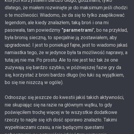
których korzystałem bardzo długo, godzinami, tylko
dlatego, że miałem rozwinięte je do maksimum jeśli chodzi
o te możliwości. Wiadomo, że da się to tylko zaaplikować
legendom, ale kiedy znalazłem, taką broń i ona mi
pasowała, tam powiedzmy
"parametrami
", bo na przykład,
była bronią sieczną, to specjalnie ją zostawiałem, aby
upgradować. I jest to poniekąd fajne, jest to wiadomo jakaś
namiastka tego, że w jedynce była ta możliwość naprawy, a
tutaj jej nie ma. Po prostu. Ale to nie jest też tak że one
zużywają się bardzo szybko, w późniejszej fazie gry da
się, korzystać z broni bardzo długo (no łuki są wyjątkiem,
bo się nie niszczą w ogóle).
Odnosząc się jeszcze do kwestii jakiś takich aktywności,
nie skupiając się na razie na głównym wątku, to gdy
poświęciłem trochę więcej w te wszystkie dodatkowe
rzeczy to nagle się ich dość sporawo znalazło. Takimi
wypełniaczami czasu, a nie będącymi questami