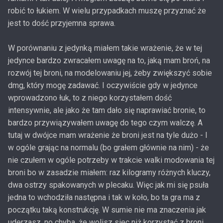
robić to łukiem. W wielu przypadkach muszę przyznać że
jest to dość przyjemna sprawa.
W porównaniu z jedynką miałem takie wrażenie, że w tej
jedynce bardzo zwracałem uwagę na to, jaką mam broń, na
rozwój tej broni, na modelowaniu jej, żeby zwiększyć sobie
dmg, który mogę zadawać. I oczywiście gdy w jedynce
wprowadzono łuk, to z niego korzystałem dość
intensywnie, ale jako że tam dało się naprawiać bronie, to
bardzo przywiązywałem uwagę do tego czym walczę. A
tutaj w dwójce mam wrażenie że broni jest na tyle dużo - I
w ogóle grając na normalu (bo grałem głównie na nim) - że
nie czułem w ogóle potrzeby w trakcie walki modowania tej
broni bo w zasadzie miałem: raz kilogramy różnych kluczy,
dwa ostrzy spakowanych w plecaku. Więc jak mi się psuła
jedna to wchodziła następna i tak w koło, bo ta gra ma z
początku taką konstrukcję. W sumie nie ma znaczenia jak
uderzasz, no chyba, że wolisz siec niż korzystać z broni