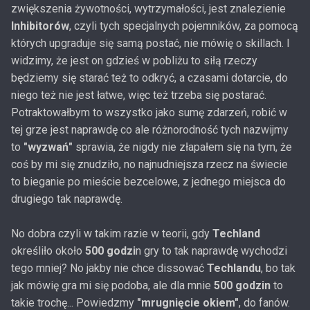
zwiększenia żywotności, wytrzymałości, jest znalezienie
Inhibitorów
, czyli tych specjalnych pojemników, za pomocą
których upgraduje się samą postać, nie mówię o skillach. I
widzimy, że jest on gdzieś w pobliżu to siłą rzeczy
będziemy się starać też to odkryć, a czasami dotarcie, do
niego też nie jest łatwe, więc też trzeba się postarać.
Potraktowałbym to wszystko jako sumę zdarzeń, robić w
tej grze jest naprawdę co ale różnorodność tych nazwijmy
to
"wyzwań"
sprawia, że nigdy nie złapałem się na tym, że
coś by mi się znudziło, no najnudniejsza rzecz na świecie
to bieganie po mieście bezcelowe, z jednego miejsca do
drugiego tak naprawdę.
No dobra czyli w takim razie w teorii, gdy
Techland
określiło około
500 godzi
n gry to tak naprawdę wychodzi
tego mniej? No jakby nie chce dissować
Techlandu
, bo tak
jak mówię gra mi się podoba, ale dla mnie
500 godzin
to
takie trochę... Powiedzmy
"mrugnięcie okiem"
, do fanów.