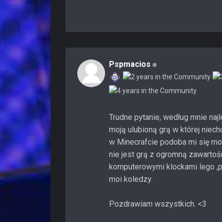
Pspmacios
Trudne pytanie, według mnie najle
moją ulubioną grą w której niecho
w Minecrafcie podoba mi się mo
nie jest grą z ogromną zawartośc
komputerowymi klockami lego ,pr
moi koledzy.
Pozdrawiam wszystkich. <3