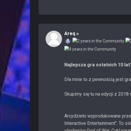
Areq
Najlepsza gra ostatnich 10 lat
Dla mnie to z pewnością jest gr
Skupimy się tu na edycji z 2018 
Arcydzieło wyprodukowane przez
Interactive Entertainment". To s
slasherów God of War. Cykl nie