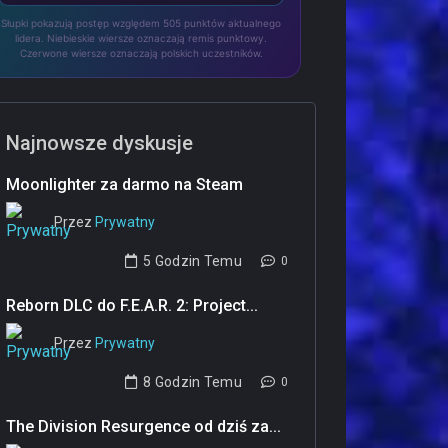
Słupki pokazują postęp względem 505 punktów aktualnego
lidera. Niebieskie wiersze oznaczają remis punktowy.
Czerwone wiersze oznaczają polskich uczestników.
Najnowsze dyskusje
Moonlighter za darmo na Steam
Przez
Prywatny
‎
5 Godzin Temu
0
Reborn DLC do F.E.A.R. 2: Project...
Przez
Prywatny
‎
8 Godzin Temu
0
The Division Resurgence od dziś za...