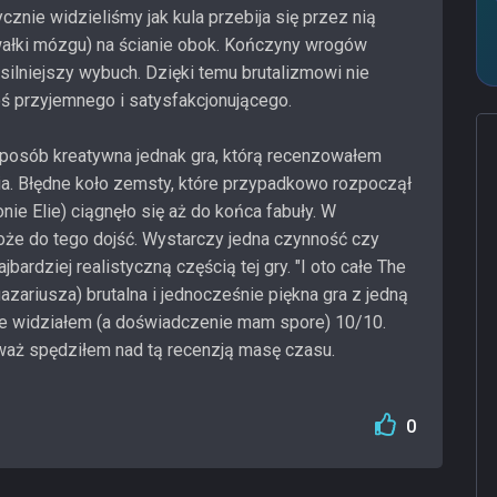
cznie widzieliśmy jak kula przebija się przez nią
wałki mózgu) na ścianie obok. Kończyny wrogów
ilniejszy wybuch. Dzięki temu brutalizmowi nie
ś przyjemnego i satysfakcjonującego.
sposób kreatywna jednak gra, którą recenzowałem
a. Błędne koło zemsty, które przypadkowo rozpoczął
nie Elie) ciągnęło się aż do końca fabuły. W
że do tego dojść. Wystarczy jedna czynność czy
jbardziej realistyczną częścią tej gry. "I oto całe The
uazariusza) brutalna i jednocześnie piękna gra z jedną
kie widziałem (a doświadczenie mam spore) 10/10.
eważ spędziłem nad tą recenzją masę czasu.
0