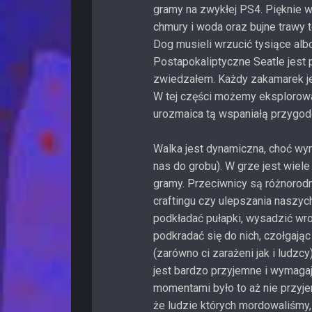
gramy na zwykłej PS4. Pięknie w
chmury i woda oraz bujne trawy t
Dog musieli wrzucić tysiące albo
Postapokaliptyczne Seatle jest 
zwiedzałem. Każdy zakamarek je
W tej części możemy eksplorować
urozmaica tą wspaniałą przygodę
Walka jest dynamiczna, choć wy
nas do grobu). W grze jest wiele
gramy. Przeciwnicy są różnorodni
craftingu czy ulepszania naszy
podkładać pułapki, wysadzić w
podkradać się do nich, czołgają
(zarówno ci zarażeni jak i ludzcy
jest bardzo przyjemne i wymagają
momentami było to aż nie przyje
że ludzie których mordowaliśmy, 