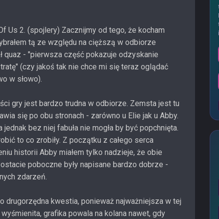
Of Us 2. (spojlery) Zacznijmy od tego, że kocham
wybrałem tą ze względu na cięższą w odbiorze
iał quaz - "pierwsza część pokazuje odzyskanie
ratę" (czy jakoś tak nie chce mi się teraz oglądać
wo w słowo).
ści gry jest bardzo trudna w odbiorze. Zemsta jest tu
ia się po obu stronach - zarówno u Elie jak u Abby.
 jednak bez niej fabuła nie mogła by być popchnięta.
obić to co zrobiły. Z początku z całego serca
niu historii Abby miałem tylko nadzieje, że obie
Postacie poboczne były napisane bardzo dobrze -
lnych zdarzeń.
 to drugorzędna kwestia, ponieważ najważniejsza w tej
 wyśmienita, grafika powala na kolana nawet, gdy