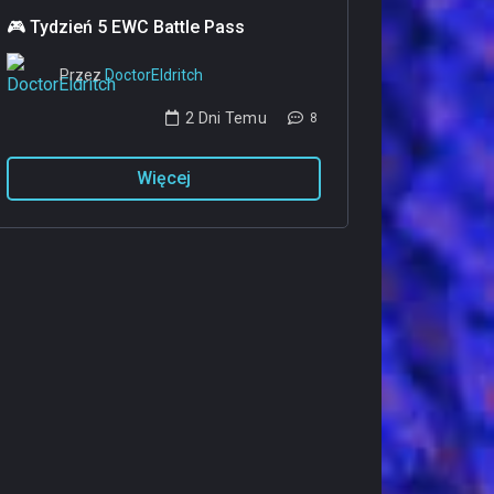
🎮 Tydzień 5 EWC Battle Pass
Przez
DoctorEldritch
‎
2 Dni Temu
8
Więcej