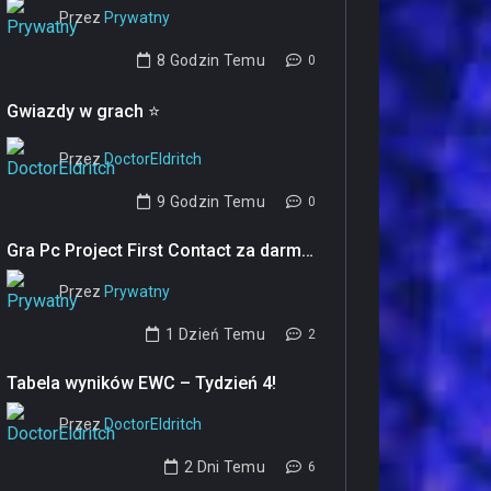
Przez
Prywatny
‎
8 Godzin Temu
0
Gwiazdy w grach ⭐
Przez
DoctorEldritch
‎
9 Godzin Temu
0
Gra Pc Project First Contact za darmo...
Przez
Prywatny
‎
1 Dzień Temu
2
Tabela wyników EWC – Tydzień 4!
Przez
DoctorEldritch
‎
2 Dni Temu
6