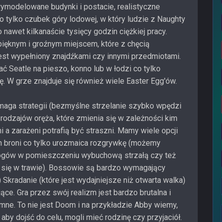
ymodelowane budynki i postacie, realistyczne
o tylko czubek góry lodowej, w który ludzie z Naughty
 nawet kilkanaście tysięcy godzin ciężkiej pracy.
pięknym i groźnym miejscem, które z chęcią
st wypełniony znajdźkami czy innymi przedmiotami.
 Seatle na pieszo, konno lub w łodzi co tylko
. W grze znajduje się również wiele Easter Egg'ów.
maga strategii (bezmyślne strzelanie szybko wpędzi
 rodzajów oręża, które zmienia się w zależności kim
 a zarażeni potrafią być straszni. Mamy wiele opcji
ch broni co tylko urozmaica rozgrywkę (możemy
rogów w pomieszczeniu wybuchową strzałą czy też
c się w trawie). Bossowie są bardzo wymagający
) Skradanie (które jest wydajniejsze niż otwarta walka)
ce. Gra przez swój realizm jest bardzo brutalna i
mne. To nie jest Doom i na przykładzie Abby wiemy,
aby dojść do celu, mogli mieć rodzinę czy przyjaciół.