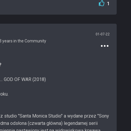
1
01-07-22
?
a... GOD OF WAR (2018)
roku.
 studio "Santa Monica Studio" a wydane przez "Sony
iódma odsłona (czwarta główna) legendarnej serii
zmiennie nastawiony jest na widowiskową krwawą