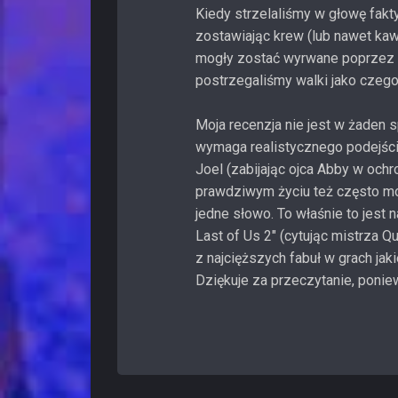
Kiedy strzelaliśmy w głowę fakty
zostawiając krew (lub nawet ka
mogły zostać wyrwane poprzez s
postrzegaliśmy walki jako czego
Moja recenzja nie jest w żaden 
wymaga realistycznego podejści
Joel (zabijając ojca Abby w ochro
prawdziwym życiu też często mo
jedne słowo. To właśnie to jest na
Last of Us 2" (cytując mistrza Q
z najcięższych fabuł w grach ja
Dziękuje za przeczytanie, poni