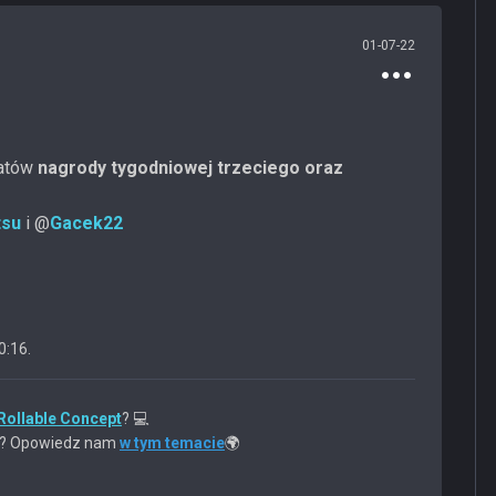
01-07-22
eatów
nagrody tygodniowej trzeciego oraz
tsu
i @
Gacek22
0:16
.
Rollable Concept
? 💻
em? Opowiedz nam
w tym temacie
🌍