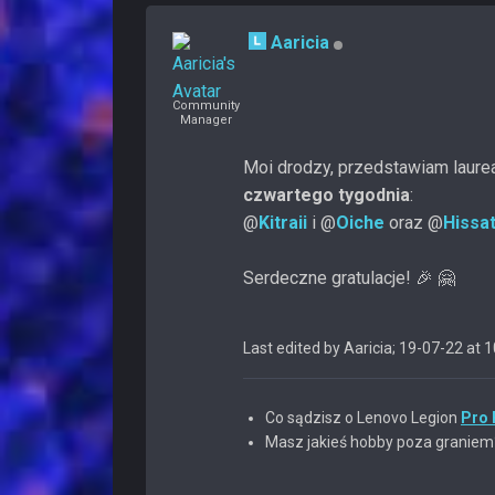
Aaricia
Community
Manager
Moi drodzy, przedstawiam laur
czwartego tygodnia
:
@
Kitraii
i @
Oiche
oraz @
Hissa
Serdeczne gratulacje! 🎉 🤗
Last edited by Aaricia; 19-07-22 at
1
Co sądzisz o Lenovo Legion
Pro 
Masz jakieś hobby poza grani