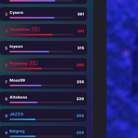
Cysero
3
361
TrendaTen
🇵🇱
4
341
Inyeon
5
315
Prywatny
🇵🇱
6
260
Moaz99
7
255
Altokons
8
220
JAZZO
9
205
Batgreg
9
205