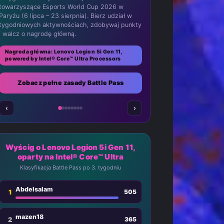
towarzyszące Esports World Cup 2026 w
Paryżu (6 lipca – 23 sierpnia). Bierz udział w
tygodniowych aktywnościach, zdobywaj punkty
i walcz o nagrodę główną.
Nagroda główna: Lenovo Legion 5i Gen 11,
powered by Intel® Core™ Ultra Processors
Zobacz pełne zasady Battle Pass
‹
›
Wyścig o Lenovo Legion 5i Gen 11,
oparty na Intel® Core™ Ultra
Klasyfikacja Battle Pass po 3. tygodniu
Abdelsalam
1
505
mazen18
2
365